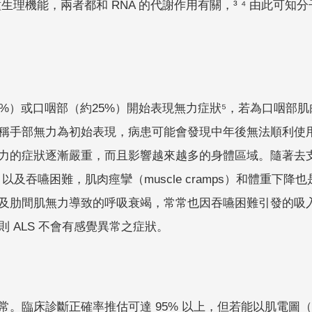
種生理機能，兩者都和 RNA 的代謝作用有關，³ ⁴ 由此可知
0%）或口咽部（約25%）開始表現無力症狀⁵，若為口咽部
稱手部無力為初始表現，病患可能會發現中年後無法順利使
症狀逐漸嚴重，而且影響越來越多的身體區域。隨著去支配肌肉的敏感
uscle）以及吞嚥困難，肌肉痙攣（muscle cramps）和體
及肋間肌無力導致的呼吸衰竭，常常也因吞嚥困難引發的吸
 ALS 不會有感覺異常之症狀。
。臨床診斷正確率推估可達 95% 以上，但若能以肌電圖（elec