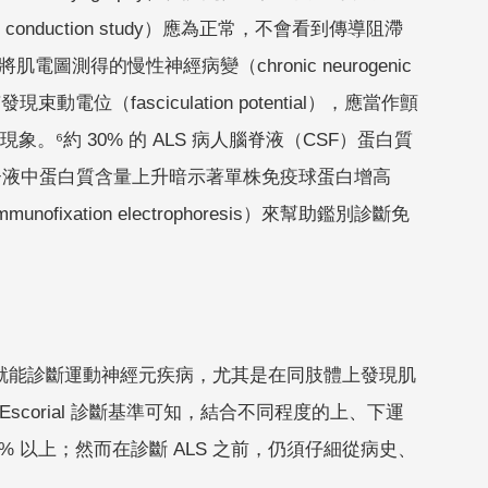
 conduction study）應為正常，不會看到傳導阻滯
電圖測得的慢性神經病變（chronic neurogenic
（fasciculation potential），應當作顫
而註記去神經現象。⁶約 30% 的 ALS 病人腦脊液（CSF）蛋白質
dl。腦脊液中蛋白質含量上升暗示著單株免疫球蛋白增高
fixation electrophoresis）來幫助鑑別診斷免
。
就能診斷運動神經元疾病，尤其是在同肢體上發現肌
corial 診斷基準可知，結合不同程度的上、下運
% 以上；然而在診斷 ALS 之前，仍須仔細從病史、