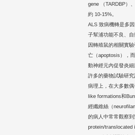
gene （TARDBP）、
約 10-15%。
ALS 致病機轉是多因素的
子幫浦功能不良、自體
因轉殖鼠的相關實驗
亡（apoptosi
動神經元內促發炎細胞激素（
許多的藥物試驗研究
病理上，在大多數偶發性 A
like formatio
經纖維絲（neurofila
的病人中常常觀察到對泛素抗
protein/trans