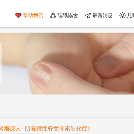
幫助我們
認識協會
最新消息
見
談漸凍人─肌萎縮性脊髓側索硬化症》