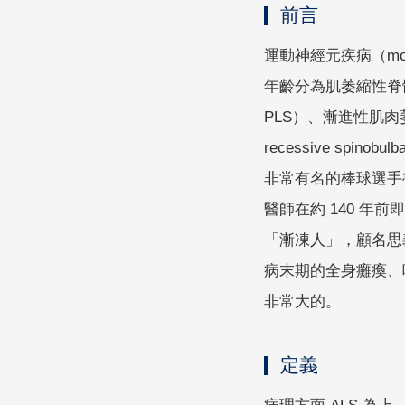
前言
運動神經元疾病（mo
年齡分為肌萎縮性脊髓側索硬化
PLS）、漸進性肌肉萎縮症（p
recessive sp
非常有名的棒球選手魯─蓋
醫師在約 140 年前即
「漸凍人」，顧名思
病末期的全身癱瘓、
非常大的。
定義