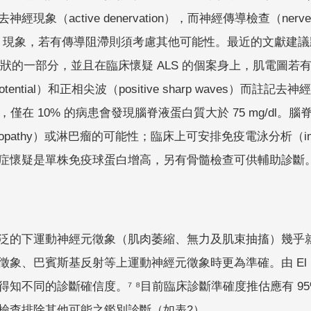
現象（active denervation），而神經傳導檢查（nerve
block）現象，若有傳導阻滯則須考慮其他可能性。最近的文獻建議將肌
狀的一部分，並且在臨床懷疑 ALS 的個案身上，肌電圖若有發現束動電位
on potential）和正相尖波（positive sharp waves）
/dl，僅在 10% 的病患會發現腦脊液蛋白質大於 75 mg/
ammopathy）或淋巴瘤的可能性；臨床上可安排免疫電泳分析（immuno
症懷疑是單株免疫球蛋白增高，另有骨髓檢查可供輔助診斷
泛的下運動神經元徵象（肌肉萎縮、無力及肌束抽搐）幾乎
象、巴賓斯基反射等上運動神經元徵象時更為準確。由 El Es
知不同的診斷確信度。⁷ ⁸目前臨床診斷準確度推估應有 95
檢查排除其他可能之鑑別診斷（如表2）。