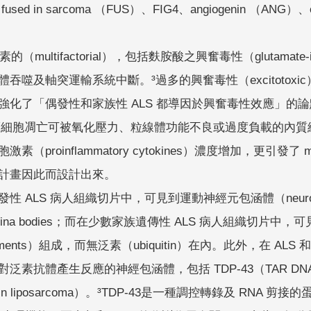
fused in sarcoma （FUS）、FIG4、angiogenin （A
（multifactorial），包括麩胺酸之興奮毒性（glutamate-i
吞噬及軸突運輸系統中斷。³過多的興奮毒性（excitoto
強化了「偶發性和家族性 ALS 都導因於興奮毒性效應」的
s），而細胞凋亡可被氧化壓力、粒線體功能不良或過度負載的內質網（
proinflammatory cytokines）濃度增加，更引發了 m
計畫因此而設計出來。
LS 病人組織切片中，可見到運動神經元包涵體（neuronal inclusi
ns和Bunina bodies；而在少數家族遺傳性 ALS 病人組織切片中，可見
ments）組成，而無泛素（ubiquitin）在內。此外，在 ALS 和額顳葉退化
體產生反應的神經包涵體，包括 TDP-43（TAR DNA binding pr
located in liposarcoma）。³TDP-43是一種調控轉錄及 