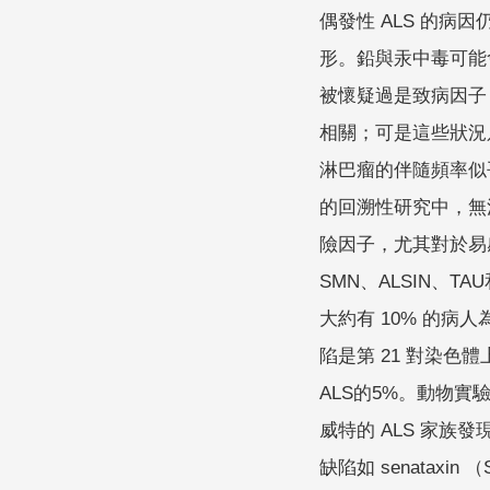
偶發性 ALS 的病
形。鉛與汞中毒可能
被懷疑過是致病因子
相關；可是這些狀況只在低
淋巴瘤的伴隨頻率似
的回溯性研究中，無
險因子，尤其對於易感基
SMN、ALSIN、T
大約有 10% 的病
陷是第 21 對染色體上
ALS的5%。動物
威特的 ALS 家族
缺陷如 senataxin （SE