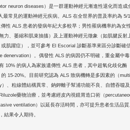
tor neuron diseases）是一群運動神經元漸進性退
最常見的運動神經元疾病。ALS 在全世界的普及率約為 5/100
傳性 ALS 患者的發病年紀大多較早；男性罹病機率約為女性的 1
力、萎縮和肌束抽搐）及上運動神經元徵象（如肌腱反射上升、霍
signs）或肌躍症），並可參考 El Escorial 診斷基準
ve denervation）。偶發性 ALS 的病因仍不明確，
0% 的病人為家族遺傳性 ALS 患者，其中超氧化歧化酶（super
的 15-20%。目前研究認為 ALS 致病機轉是多因素的（multifa
itotoxicity）、粒線體結構異常、鈉鉀離子幫浦功能不良、
uzole藥物治療，並考慮經皮內視鏡胃造口術（percutaneous e
nvasive ventilation）以延長存活時間，亦可提升患者
，結果令人期待。