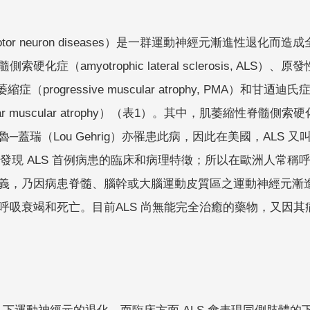
tor neuron diseases）是一群運動神經元漸進性退
症（amyotrophic lateral sclerosis, ALS）、原發性脊髓
rogressive muscular atrophy, PMA）和甘迺迪氏症（Kenne
inobulbar muscular atrophy）（表1）。其中，肌萎
瑞（Lou Gehrig）亦罹患此病，因此在美國，ALS 又叫做魯─蓋瑞
發現 ALS 首例病患的臨床和病理特徵；所以在歐洲人常稱呼 ALS 為
義，乃因病患脊髓、腦幹或大腦運動皮質區之運動神經元漸
呼吸衰竭和死亡。目前ALS 尚無能完全治癒的藥物，又因