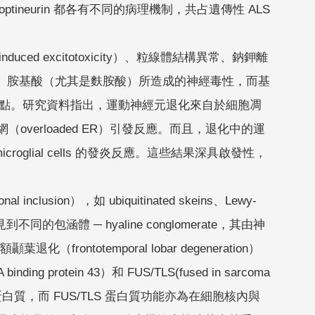
NG）、optineurin 都各有不同的病理機制，共占遺傳性 ALS
nduced excitotoxicity）、粒線體結構異常、鈉鉀離
xic）胺基酸（尤其是麩胺酸）所造成的神經毒性，而基
論點。研究資料指出，運動神經元退化來自於細胞凋
overloaded ER）引發反應。而且，退化中的運
icroglial cells 的發炎反應。這些結果深具啟發性，
on），如 ubiquitinated skeins、Lewy-
到不同的包涵體 ─ hyaline conglomerate，其由神
（frontotemporal lobar degeneration）
otein 43）和 FUS/TLS(fused in sarcoma
RNA 剪接的蛋白質，而 FUS/TLS 蛋白質功能亦為在細胞核內與