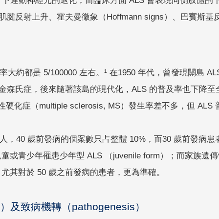
為上、下運動神經元的退化，而臨床方面 ALS 會表現同側肢
反射上升、霍夫曼徵象（Hoffmann signs）、巴賓斯基反射（
率大約都是 5/100000 左右。¹ 在1950 年代，曾發現關島
金森氏症，後來隨著該島的現代化，ALS 的普及率也下降至
多發性硬化症（multiple sclerosis, MS）發生率差不多，但
人，40 歲前發病的個案數只占整體 10%，而30 歲前發病患者
童或青少年罹患少年型 ALS （juvenile form）；而家
 倍，尤其對於 50 歲之前發病的患者，更為準確。
gy）及致病機轉（pathogenesis）