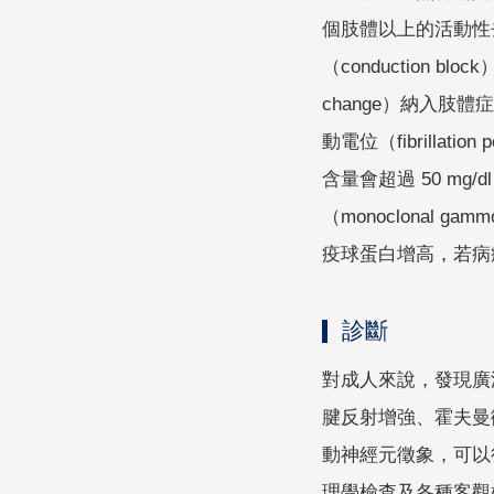
個肢體以上的活動性去神經
（conduction 
change）納入肢體症
動電位（fibrillati
含量會超過 50 mg
（monoclonal g
疫球蛋白增高，若病
診斷
對成人來說，發現廣
腱反射增強、霍夫曼徵
動神經元徵象，可以得
理學檢查及各種客觀