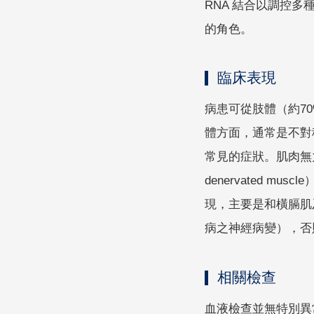
RNA 結合以調控多
的角色。
臨床表現
病患可從肢體（約7
體方面，通常是不對
常見的症狀。肌肉無力的
denervated m
現，主要是和橫膈肌
病之神經病變），否則
相關檢查
血液檢查並無特別異常