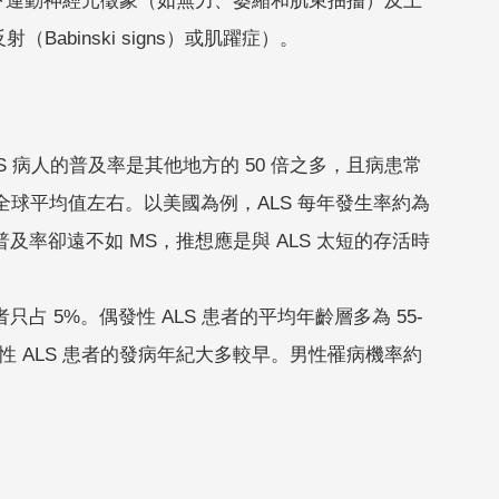
體的下運動神經元徵象（如無力、萎縮和肌束抽搐）及上
Babinski signs）或肌躍症）。
 ALS 病人的普及率是其他地方的 50 倍之多，且病患常
全球平均值左右。以美國為例，ALS 每年發生率約為
 ALS 普及率卻遠不如 MS，推想應是與 ALS 太短的存活時
只占 5%。偶發性 ALS 患者的平均年齡層多為 55-
族遺傳性 ALS 患者的發病年紀大多較早。男性罹病機率約