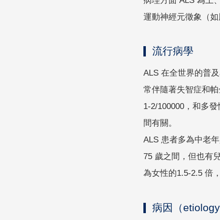
病理方面 ALS 
運動神經元徵象（如肌腱
流行病學
ALS 在全世界的普及
常伴隨著失智症和帕
1-2/100000，和
間有關。
ALS 患者多為中老年
75 歲之間，但也有兒
為女性的1.5-2.5
病因（etiolo