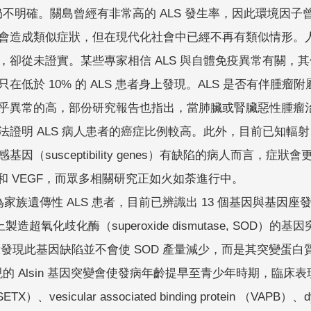
因仍不明確。關島曾經有非常高的 ALS 發生率，因此環境
會造成類似症狀，但在現代化社會中已經不再有類似情形。人
，卻從未證實。某些專家相信 ALS 與自體免疫異常有關，
於 10% 的 ALS 患者身上發現。ALS 是否有伴腫瘤附屬型（pa
乎異常的高，部份研究報告也指出，當肺臟或腎臟惡性腫瘤治
法證明 ALS 病人患者的癌症比例較高。此外，目前已知輻射
因（susceptibility genes）有缺陷的病人而言，症
AU和 VEGF，而眾多相關研究正如火如荼進行中。
人為家族遺傳性 ALS 患者，目前已辨識出 13 個基因與基
製造超氧化歧化酶（superoxide dismutase, SOD）的
實驗發現此基因缺陷並不會使 SOD 產量減少，而是其突變蛋
發現的 Alsin 基因突變會使發病年齡提早至青少年時期，臨床
TX）、vesicular associated binding protein （VAPB）、d