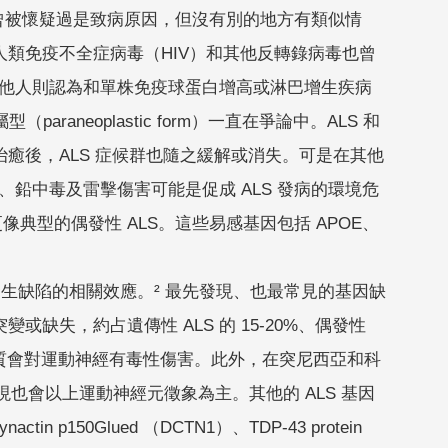
因子曾被懷疑過是致病原因，但沒有別的地方有類似情
類免疫不全症病毒（HIV）和其他反轉錄病毒也曾
其他人則認為和單株免疫球蛋白增高或淋巴增生疾病
raneoplastic form）一直在爭論中。ALS 和
癒後，ALS 症候群也隨之緩解或消失。可是在其他
、鉛中毒及雷擊傷害可能是促成 ALS 發病的環境危
狀會更像典型的偶發性 ALS。這些易感基因包括 APOE、
因座發生缺陷的相關效應。² 最先發現、也最常見的基因缺
基因突變或缺失，約占遺傳性 ALS 的 15-20%、偶發性
白質會對運動神經有毒性傷害。此外，在突尼西亞和科
表現也會以上運動神經元徵象為主。其他的 ALS 基因
ynactin p150Glued （DCTN1）、TDP-43 protein