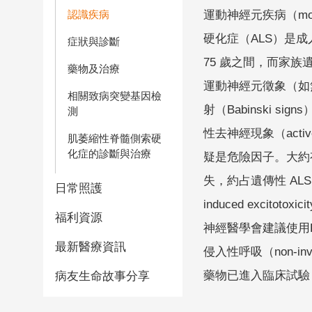
運動神經元疾病（mo
認識疾病
硬化症（ALS）是成人
症狀與診斷
75 歲之間，而家族遺
藥物及治療
運動神經元徵象（如無
相關致病突變基因檢
射（Babinski 
測
性去神經現象（acti
肌萎縮性脊髓側索硬
化症的診斷與治療
疑是危險因子。大約有 1
失，約占遺傳性 ALS 
日常照護
induced exc
福利資源
神經醫學會建議使用Ril
最新醫療資訊
侵入性呼吸（non-i
藥物已進入臨床試驗
病友生命故事分享