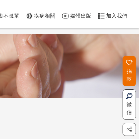
動不孤單
疾病相關
媒體出版
加入我們
捐
款
徵
信