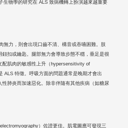
分子生物學的研究在 ALS 致病機轉上扮演越來越重要
肌肉無力，則會出現口齒不清、構音或吞嚥困難。肢
用鈕扣或鑰匙。腿部無力會導致步態不穩，垂足是很
性上升（hypersensitivity of
重下降也是 ALS 特徵。呼吸方面的問題通常是晚期才會出
入性肺炎而加速惡化。除非伴隨有其他疾病（如糖尿
tromyography）佐證更佳。肌電圖應可發現三