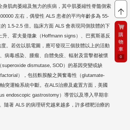
化而造成全身肌肉萎縮及無力的疾病，其中肌萎縮性脊髓側索
000 左右，偶發性 ALS 患者的平均年齡多為 55-
.5-2.5 倍。臨床方面 ALS 會表現同側肢體的下
購
夫曼徵象（Hoffmann signs）、巴賓斯基反
物
來區分診斷確信度。若佐以肌電圖，應可發現三個肢體以上的活動
車
重金屬中毒、病毒感染、腫瘤、自體免疫、輻射及雷擊都被懷
0
oxide dismutase, SOD）的基因突變或缺
ctorial），包括麩胺酸之興奮毒性（glutamate-
自體吞噬及軸突運輸系統中斷。在ALS治療及處置方面，美國
ndoscopic gastrostomy）導管以及導入早期非
生活品質。隨著 ALS 的病理研究越來越多，許多標靶治療的