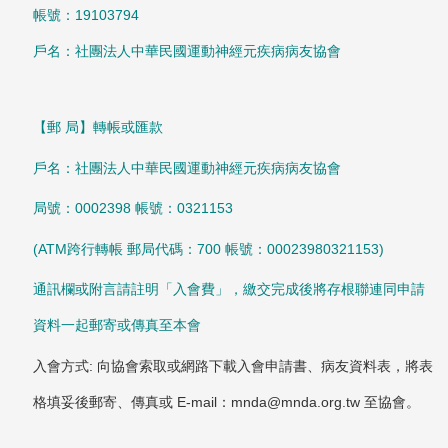
帳號：19103794
戶名：社團法人中華民國運動神經元疾病病友協會
【郵 局】轉帳或匯款
戶名：社團法人中華民國運動神經元疾病病友協會
局號：0002398 帳號：0321153
(ATM跨行轉帳 郵局代碼：700 帳號：00023980321153)
通訊欄或附言請註明「入會費」，繳交完成後將存根聯連同申請
資料一起郵寄或傳真至本會
入會方式: 向協會索取或網路下載入會申請書、病友資料表，將表
格填妥後郵寄、傳真或 E-mail：
mnda@mnda.org.tw
至協會。