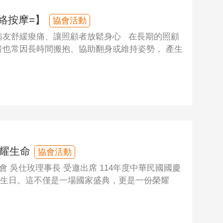
絡按摩=】
協會活動
病友舒緩痠痛、讓照顧者放鬆身心 在長期的照顧
者也常因長時間搬抱、協助翻身或維持姿勢， 產生
光耀生命
協會活動
會 吳仕玫理事長 受邀出席 114年度中華民國國慶
生日。這不僅是一場國家盛典，更是一份榮耀