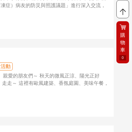
S漸凍症）病友的防災與照護議題」進行深入交流，
購
物
車
0
會活動
 親愛的朋友們～ 秋天的微風正涼、陽光正好
園】走走～ 這裡有歐風建築、香氛庭園、美味午餐，