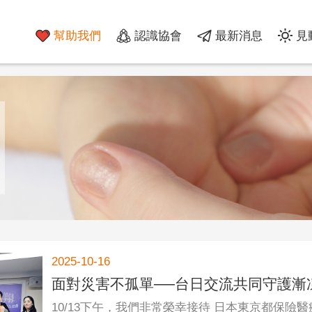
幫助我們
認識協會
最新消息
見
2025-10-16
面對災害不孤單──台日交流共同守護漸
10/13下午，我們非常榮幸接待 日本東京都保險醫