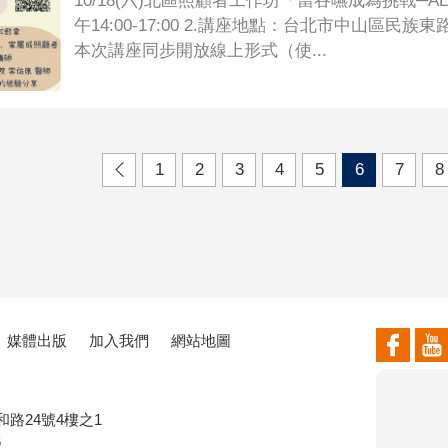
10/18(六)北區照顧者工作坊「當吞嚥成為挑戰─AL
午14:00-17:00 2.講座地點：台北市中山區民
本次講座同步開放線上形式（使...
1
2
3
4
5
6
7
8
媒體出版
加入我們
網站地圖
和路24號4樓之1
6