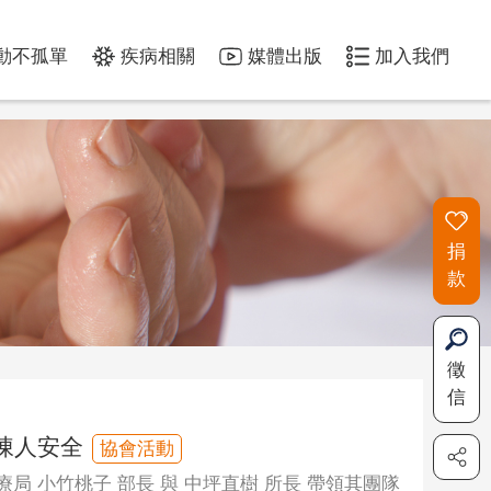
動不孤單
疾病相關
媒體出版
加入我們
捐
款
徵
信
凍人安全
協會活動
療局 小竹桃子 部長 與 中坪直樹 所長 帶領其團隊