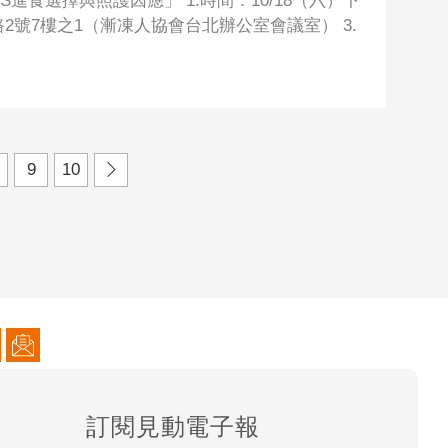
S進食選擇與照護因應」 1.時間：10/18（六）下
族東路2號7樓之1（漸凍人協會台北辦公室會議室） 3.
9
10
訂閱見動電子報