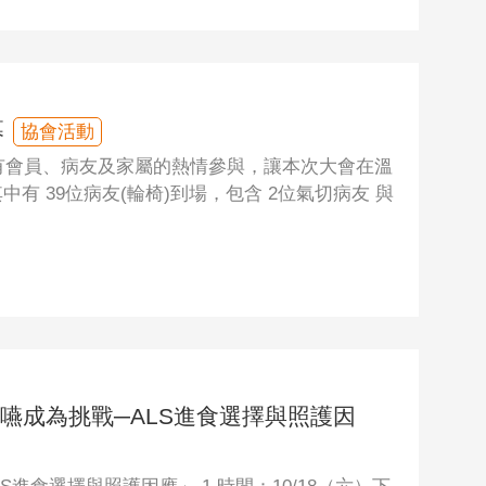
幕
協會活動
有會員、病友及家屬的熱情參與，讓本次大會在溫
中有 39位病友(輪椅)到場，包含 2位氣切病友 與
「當吞嚥成為挑戰─ALS進食選擇與照護因