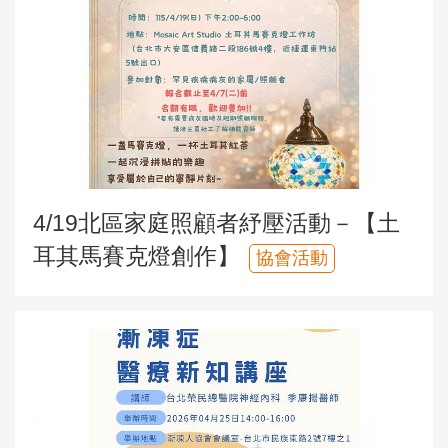
4/19北區家庭照顧者紓壓活動－【土
耳其馬賽克燈創作】
協會活動