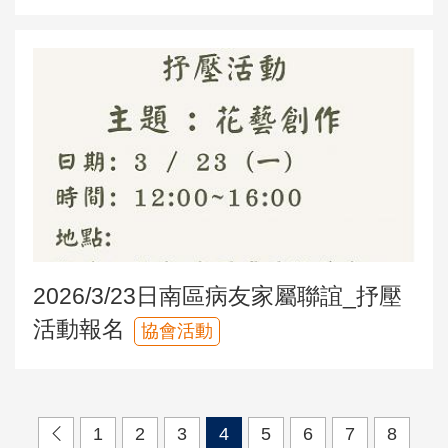
2026/3/23日南區病友家屬聯誼_抒壓
活動報名
協會活動
1
2
3
4
5
6
7
8